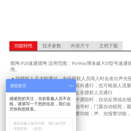
功能特性
技术参数
外形尺寸
文档下载
摆闸-P20速通摆闸 适用范围：ProWay博洛威 P20
用。
●
经授权人员才能通过，未经授权人员闯入时会发出声光
●
常开、常闭模式灵活选择
，
可双向通行
，
也可根据人流
请您留言
●
防尾随跟踪控制技术，严格防止非授权人员通行
感谢您的关注，当前客服人员不在
●
防夹功能，在门翼复位的过程中遇阻时，自动反弹或在
线，请填写一下您的信息，我们会
●
防冲功能，在没有接收到开门信号时，门翼自动锁死，
尽快和您联系。
●
具备自检测、自诊断、自动报警功能；声、光报警功能
●
远程控制管理功能
●
可联网运行，也可脱机运行