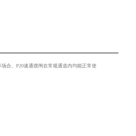
楼等场合。P20速通摆闸在常规通道内均能正常使