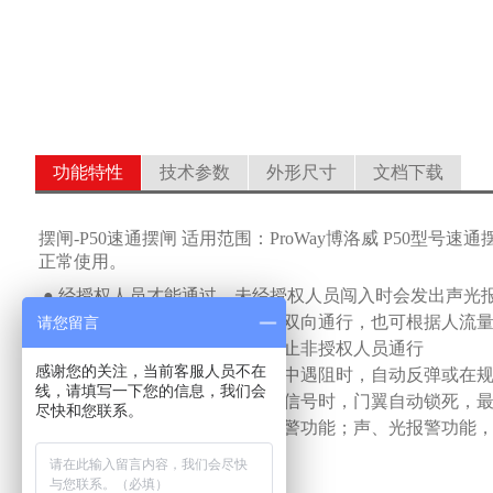
功能特性
技术参数
外形尺寸
文档下载
摆闸-P50速通摆闸 适用范围：ProWay博洛威 P50
正常使用。
●
经授权人员才能通过，未经授权人员闯入时会发出声光
●
常开、常闭模式灵活选择
，
可双向通行
，
也可根据人流
请您留言
●
防尾随跟踪控制技术，严格防止非授权人员通行
感谢您的关注，当前客服人员不在
●
防夹功能，在门翼复位的过程中遇阻时，自动反弹或在
线，请填写一下您的信息，我们会
●
防冲功能，在没有接收到开门信号时，门翼自动锁死，
尽快和您联系。
●
具备自检测、自诊断、自动报警功能；声、光报警功能
●
远程控制管理功能
●
可联网运行，也可脱机运行