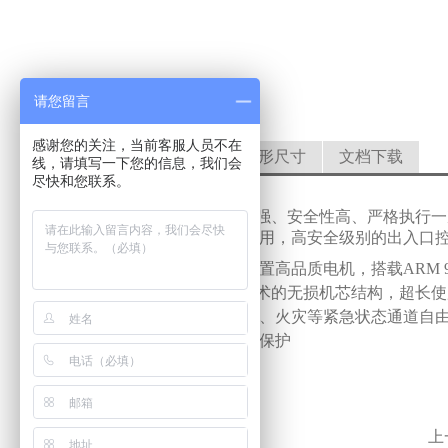
请您留言
感谢您的关注，当前客服人员不在
功能特性
技术参数
外形尺寸
文档下载
线，请填写一下您的信息，我们会
尽快和您联系。
博洛威H系列全高旋转闸整体性强、安全性高、严格执行
心、体育馆等高安全场所广泛应用，高安全级别的出入口
l
强大稳定的核心控制系统：配置高品质电机，搭载ARM 
l
性能稳定易维护、基于德国技术的无损机芯结构，超长使
l
全方位的人身安全保护、断电、火灾等紧急状态通道自
l
具备红外防夹和机械防夹双重保护
点击量：3
377
上