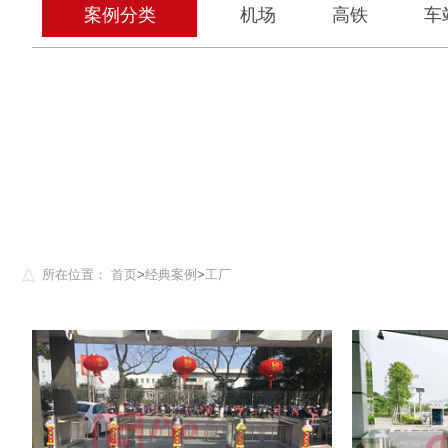
案例分类
机场
高铁
车
所在位置：
首页
>
经典案例
>
工厂